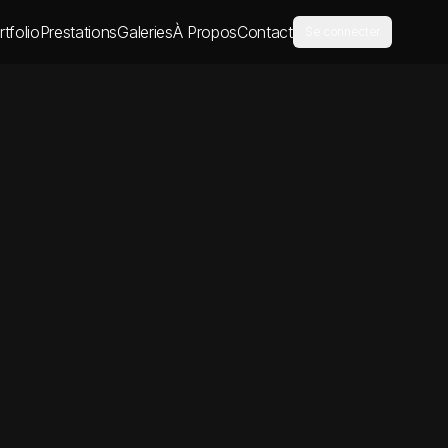
rtfolio
Prestations
Galeries
À Propos
Contact
Se connecter