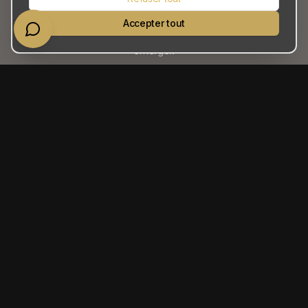
Indications claires mais pas trop directives, postures
Accepter tout
naturelles, micro-mouvements pour laisser la personnalité
émerger.
Paroles de clients
Mes clients apprécient généralement, mon sens
de l'écoute, mon approche respectueuse des
personnes et de leurs souhaits, mon
professionnalisme.